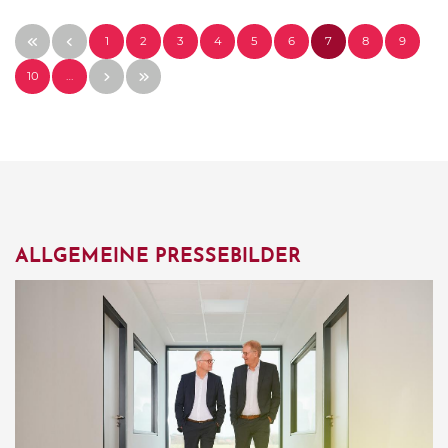
1
2
3
4
5
6
7
8
9
10
…
ALLGEMEINE PRESSEBILDER