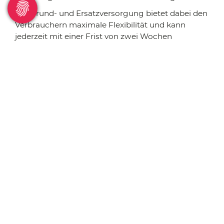
Die Grund- und Ersatzversorgung bietet dabei den
Verbrauchern maximale Flexibilität und kann
jederzeit mit einer Frist von zwei Wochen
gekündigt werden. Aus der Ersatzversorgung ist
der Wechsel in einen anderweitigen Liefervertrag
jederzeit, d.h. ohne Einhaltung einer
Kündigungsfrist bei den Stadtwerken
Ostmünsterland möglich.
Zurück zur Übersicht